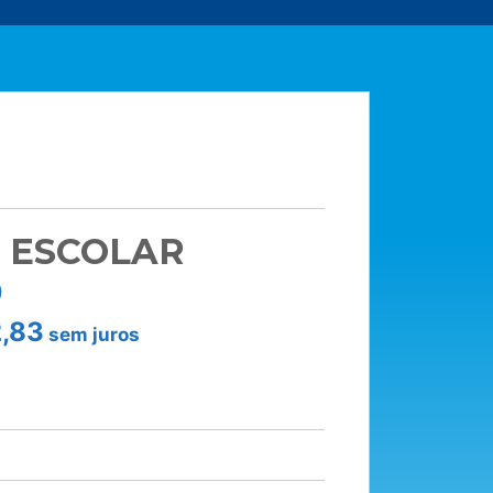
 ESCOLAR
0
,83
sem juros