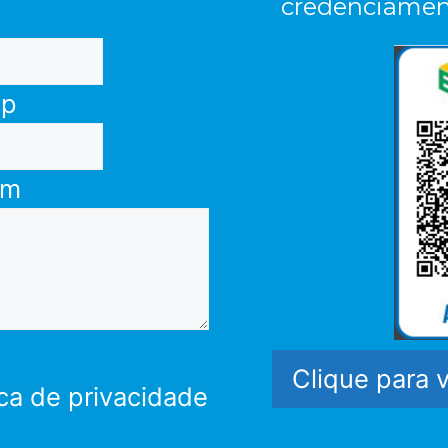
credenciamen
pp
em
Clique para 
ca de privacidade