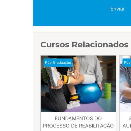
Enviar
Cursos Relacionados
Esportiva
Pós-Graduação
Ges
Pós
FUNDAMENTOS DO
PROCESSO DE REABILITAÇÃO
AU