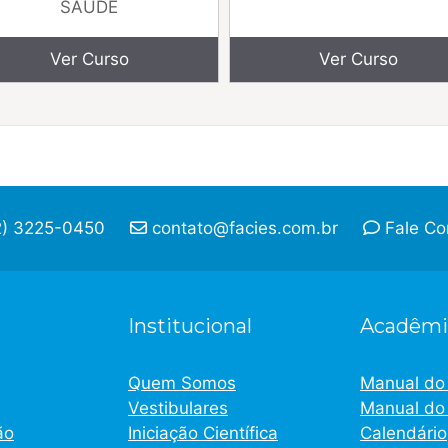
SAÚDE
Ver Curso
Ver Curso
) 3225-0450
contato@facies.com.br
Fale C
Institucional
Acadêmi
Quem Somos
Manual do
Vestibulares
Manual do
ão
Iniciação Científica
Calendário