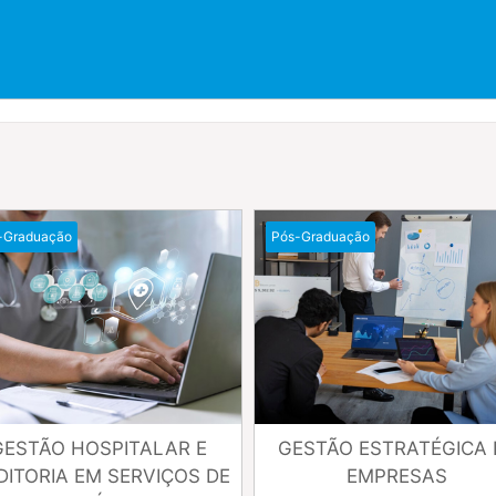
tão
-Graduação
Gestão
Pós-Graduação
GESTÃO HOSPITALAR E
GESTÃO ESTRATÉGICA 
DITORIA EM SERVIÇOS DE
EMPRESAS