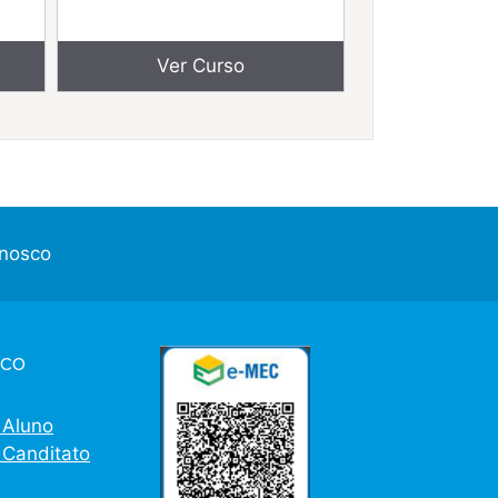
Ver Curso
onosco
co
 Aluno
 Canditato