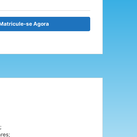
Matricule-se Agora
;
ares;